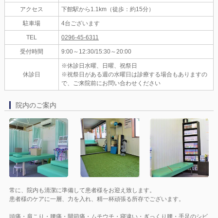
アクセス
下館駅から1.1km（徒歩：約15分）
駐車場
4台ございます
TEL
0296-45-6311
受付時間
9:00～12:30/15:30～20:00
※休診日水曜、日曜、祝祭日
休診日
※祝祭日がある週の水曜日は診療する場合もありますの
で、ご来院前にお問い合わせください
院内のご案内
常に、院内も清潔に準備して患者様をお迎え致します。
患者様のケアに一層、力を入れ、精一杯頑張る所存でございます。
頭痛・肩こり・腰痛・開節痛・ムチウチ・寝違い・ぎっくり腰・手足のシビ