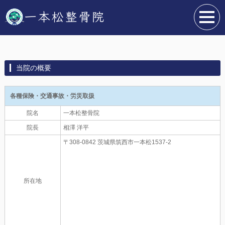
当院の概要
各種保険・交通事故・労災取扱
院名
一本松整骨院
院長
相澤 洋平
〒308-0842 茨城県筑西市一本松1537-2
所在地